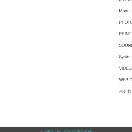
Model
PHOTO
PRINT
SOUN
Syste
VIDE
WEB 
未分類
©
Toption
. /
WP Theme by Minimal WP