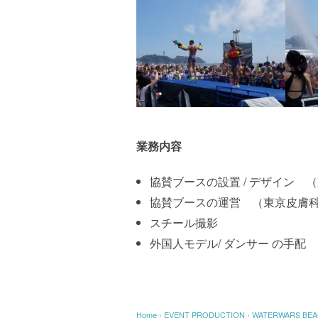
業務内容
協賛ブースの設置 / デザイン 
協賛ブースの運営 （東京皮膚
スチール撮影
外国人モデル/ ダンサー の手配
Home
›
EVENT PRODUCTION
›
WATERWARS BEAC